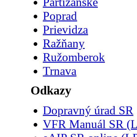
Partizánske
Poprad
Prievidza
Ražňany
Ružomberok
Trnava
Odkazy
Dopravný úrad SR
VFR Manuál SR (