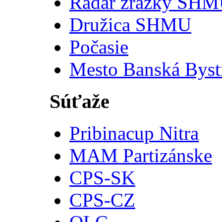
Radar zrážky SH
Družica SHMU
Počasie
Mesto Banská Byst
Súťaže
Pribinacup Nitra
MAM Partizánske
CPS-SK
CPS-CZ