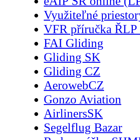
eAIP SR online (L
Využiteľné priesto
VFR příručka ŘLP
FAI Gliding
Gliding SK
Gliding CZ
AerowebCZ
Gonzo Aviation
AirlinersSK
Segelflug Bazar