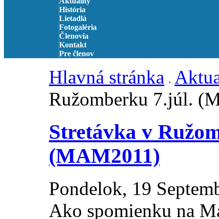
Aktuality
História
Lietadlá
Fotogaléria
Členovia
Kontakt
Pre členov
Hlavná stránka
Aktua
Ružomberku 7.júl. 
Stretávka v Ružom
(MAM2011)
Pondelok, 19 Septem
Ako spomienku na M