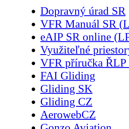
Dopravný úrad SR
VFR Manuál SR (
eAIP SR online (L
Využiteľné priesto
VFR příručka ŘLP
FAI Gliding
Gliding SK
Gliding CZ
AerowebCZ
Gonzo Aviation