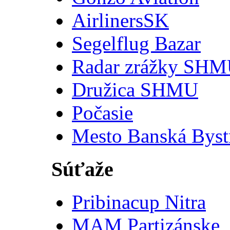
AirlinersSK
Segelflug Bazar
Radar zrážky SH
Družica SHMU
Počasie
Mesto Banská Byst
Súťaže
Pribinacup Nitra
MAM Partizánske