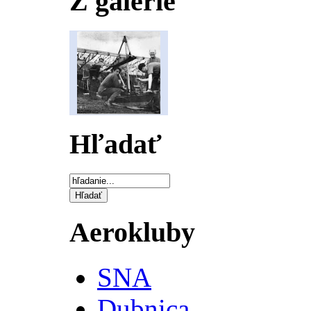
Z galérie
Hľadať
Aerokluby
SNA
Dubnica