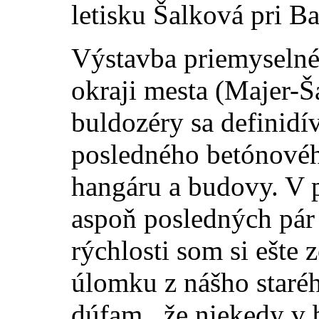
letisku Šalková pri Ba
Výstavba priemyseln
okraji mesta (Majer-Š
buldozéry sa definidív
posledného betónové
hangáru a budovy. V p
aspoň posledných pár 
rýchlosti som si ešte
úlomku z nášho staré
dúfam , že niekedy v