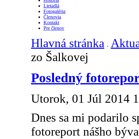
História
Lietadlá
Fotogaléria
Členovia
Kontakt
Pre členov
Hlavná stránka
Aktua
zo Šalkovej
Posledný fotorepor
Utorok, 01 Júl 2014 
Dnes sa mi podarilo s
fotoreport nášho býv