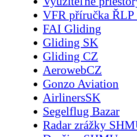
Využiteľné priesto
VFR příručka ŘLP
FAI Gliding
Gliding SK
Gliding CZ
AerowebCZ
Gonzo Aviation
AirlinersSK
Segelflug Bazar
Radar zrážky SH