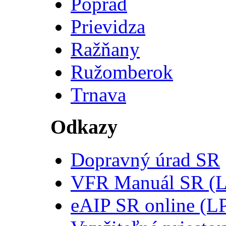
Poprad
Prievidza
Ražňany
Ružomberok
Trnava
Odkazy
Dopravný úrad SR
VFR Manuál SR (
eAIP SR online (L