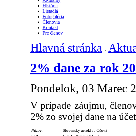
Aktuality
História
Lietadlá
Fotogaléria
Členovia
Kontakt
Pre členov
Hlavná stránka
Aktua
2% dane za rok 2
Pondelok, 03 Marec 
V prípade záujmu, členo
2% zo svojej dane na úče
Názov:
Slovenský aeroklub Očová