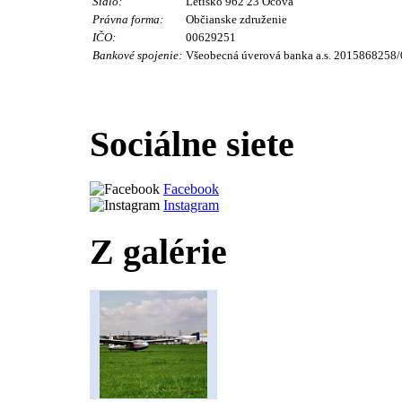
Sídlo:
Letisko 962 23 Očová
Právna forma:
Občianske združenie
IČO:
00629251
Bankové spojenie:
Všeobecná úverová banka a.s. 2015868258/
Sociálne siete
Facebook
Instagram
Z galérie