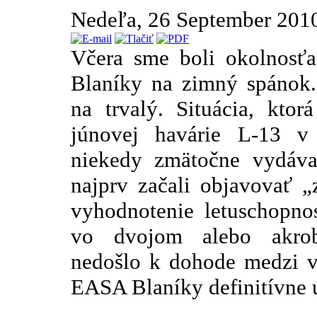
Nedeľa, 26 September 201
Včera sme boli okolnosťa
Blaníky na zimný spánok.
na trvalý. Situácia, kto
júnovej havárie L-13 v
niekedy zmätočne vydá
najprv začali objavovať 
vyhodnotenie letuschopno
vo dvojom alebo akrob
nedošlo k dohode medzi 
EASA Blaníky definitívne 