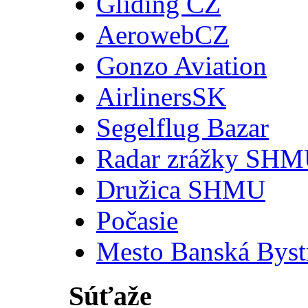
Gliding CZ
AerowebCZ
Gonzo Aviation
AirlinersSK
Segelflug Bazar
Radar zrážky SH
Družica SHMU
Počasie
Mesto Banská Byst
Súťaže