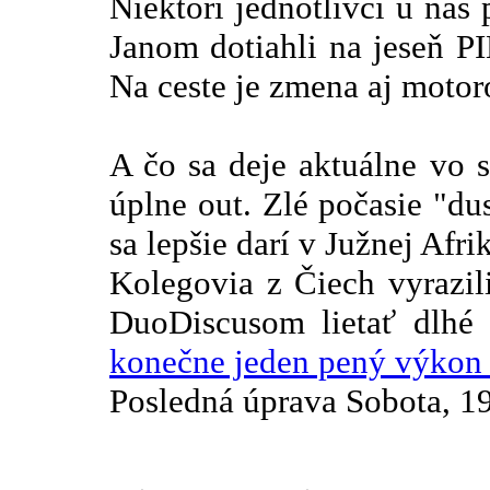
Niektorí jednotlivci u nás 
Janom dotiahli na jeseň PI
Na ceste je zmena aj moto
A čo sa deje aktuálne vo s
úplne out. Zlé počasie "dus
sa lepšie darí v Južnej Afri
Kolegovia z Čiech vyrazi
DuoDiscusom lietať dlhé 
konečne jeden pený výkon
Posledná úprava Sobota, 1