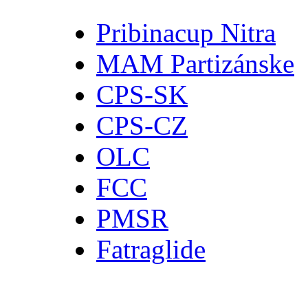
Pribinacup Nitra
MAM Partizánske
CPS-SK
CPS-CZ
OLC
FCC
PMSR
Fatraglide