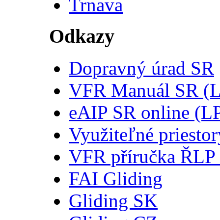
Trnava
Odkazy
Dopravný úrad SR
VFR Manuál SR (
eAIP SR online (L
Využiteľné priesto
VFR příručka ŘLP
FAI Gliding
Gliding SK