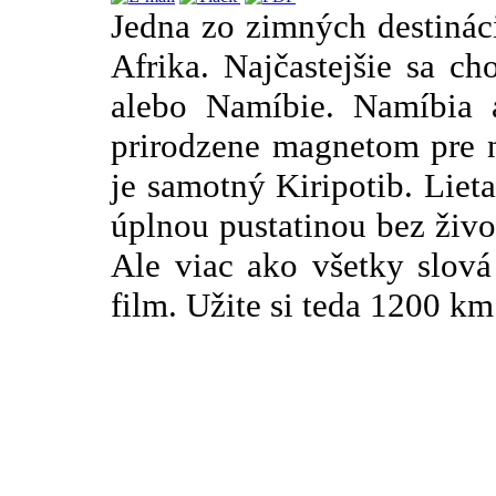
Jedna zo zimných destináci
Afrika. Najčastejšie sa c
alebo Namíbie. Namíbia 
prirodzene magnetom pre n
je samotný Kiripotib. Lietan
úplnou pustatinou bez živ
Ale viac ako všetky slov
film. Užite si teda 1200 k