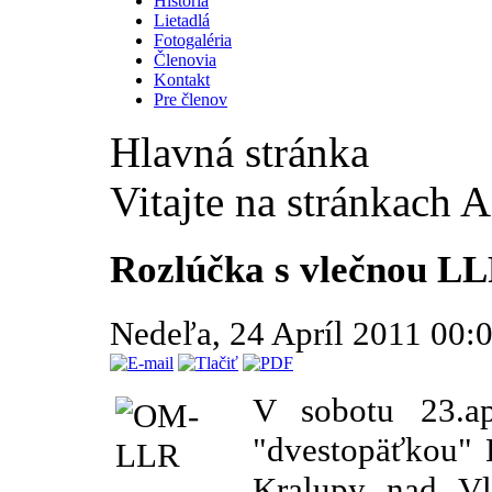
História
Lietadlá
Fotogaléria
Členovia
Kontakt
Pre členov
Hlavná stránka
Vitajte na stránkach 
Rozlúčka s vlečnou L
Nedeľa, 24 Apríl 2011 00:
V sobotu 23.ap
"dvestopäťkou" 
Kralupy nad Vl