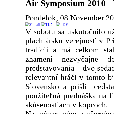
Air Symposium 2010 - 
Pondelok, 08 November 2
V sobotu sa uskutočnilo u
plachtársku verejnosť v P
tradícii a má celkom sta
znamení nezvyčajne d
predstavovania dvojseda
relevantní hráči v tomto b
Slovensko a prišli predst
použiteľná prednáška na li
skúsenostiach v kopcoch.
Na záver nám vyčerpávaj